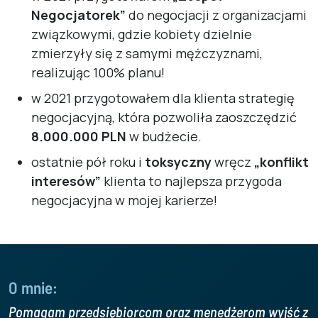
Negocjatorek”
do negocjacji z organizacjami
związkowymi, gdzie kobiety dzielnie
zmierzyły się z samymi mężczyznami,
realizując 100% planu!
w 2021 przygotowałem dla klienta strategię
negocjacyjną, która pozwoliła zaoszczędzić
8.000.000 PLN
w budżecie.
ostatnie pół roku i
toksyczny
wręcz
„konflikt
interesów”
klienta to najlepsza przygoda
negocjacyjna w mojej karierze!
O mnie:
Pomagam przedsiębiorcom oraz menedżerom wyjść z