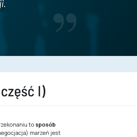
i.
część I)
rzekonaniu to
sposób
(negocjacja) marzeń jest