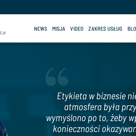
NEWS
MISJA
VIDEO
ZAKRES USŁUG
BL
CJI
Etykieta w biznesie ni
atmosfera była przy
wymyślono po to, żeby w
konieczności okazywa