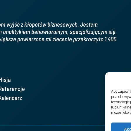
m wyjść z kłopotów biznesowych. Jestem
analitykiem behawioralnym, specjalizującym się
iększe powierzone mi zlecenie przekroczyło 1 400
Misja
Referencje
Aby zapewnić
Kalendarz
przechowywa
technologie
lub unikalne
może niekorz
Ak