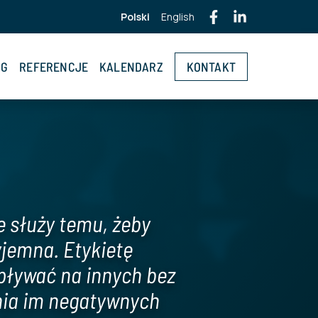
Polski
English
OG
REFERENCJE
KALENDARZ
KONTAKT
e służy temu, żeby
jemna. Etykietę
pływać na innych bez
nia im negatywnych