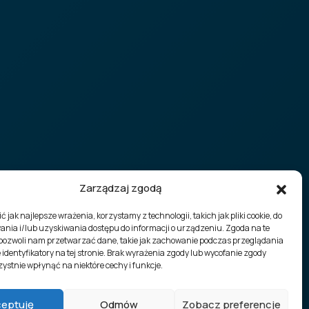
Zarządzaj zgodą
 jak najlepsze wrażenia, korzystamy z technologii, takich jak pliki cookie, do
nia i/lub uzyskiwania dostępu do informacji o urządzeniu. Zgoda na te
 pozwoli nam przetwarzać dane, takie jak zachowanie podczas przeglądania
 identyfikatory na tej stronie. Brak wyrażenia zgody lub wycofanie zgody
ystnie wpłynąć na niektóre cechy i funkcje.
ceptuję
Odmów
Zobacz preferencje