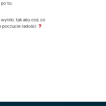
 po to,
yniki, tak aby coś, co
e poczucie radości