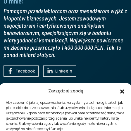
O mnie:
Pomagam przedsiębiorcom oraz menedżerom wyjść z
kłopotów biznesowych. Jestem zawodowym
negocjatorem i certyfikowanym analitykiem
behawioralnym, specjalizującym się w badaniu
wiarygodności komunikacji. Największe powierzone
mi zlecenie przekroczyło 1 400 000 000 PLN. Tak, to
ponad miliard złotych.
Facebook
LinkedIn
sidewicz.com
News
Zarządzaj zgodą
92-547 Łódź
Video
Beli Bartoka 24
Aby zapewnić jak najlepsze wrażenia, korzystamy z technologii, takich jak
Zakres usług
pliki cookie, do przechowywania i/lub uzyskiwania dostępu do informacji o
NIP 727-153-60-35
urządzeniu. Zgoda na te technologie pozwoli nam przetwarzać dane, takie
Blog
jak zachowanie podczas przeglądania lub unikalne identyfikatory na tej
stronie. Brak wyrażenia zgody lub wycofanie zgody może niekorzystnie
Misja
wpłynąć na niektóre cechy i funkcje.