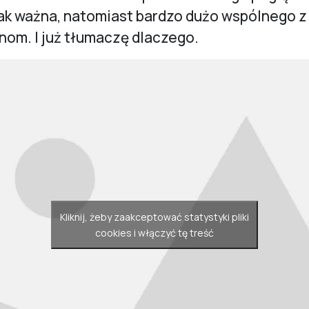
tak ważna, natomiast bardzo dużo wspólnego z
om. I już tłumaczę dlaczego.
Kliknij, żeby zaakceptować statystyki pliki
cookies i włączyć tę treść