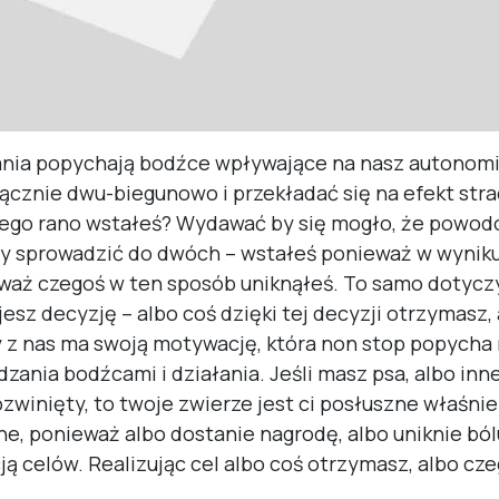
łania popychają bodźce wpływające na nasz autonom
cznie dwu-biegunowo i przekładać się na efekt strac
zego rano wstałeś? Wydawać by się mogło, że powod
y sprowadzić do dwóch – wstałeś ponieważ w wynik
eważ czegoś w ten sposób uniknąłeś. To samo dotycz
esz decyzję – albo coś dzięki tej decyzji otrzymasz, 
y z nas ma swoją motywację, która non stop popycha
nia bodźcami i działania. Jeśli masz psa, albo inne
ozwinięty, to twoje zwierze jest ci posłuszne właśni
, ponieważ albo dostanie nagrodę, albo uniknie bólu
cją celów. Realizując cel albo coś otrzymasz, albo cze